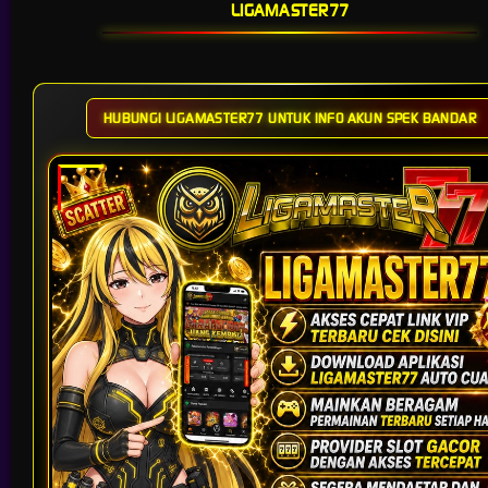
lebih tinggi, dan menyediakan pilihan yang lebih banyak untuk pemain.
HUBUNGI LIGAMASTER77 UNTUK INFO AKUN SPEK BANDAR
BANTUAN & DUKUNGAN
Servis Lainnya
LIGAMASTER77
LIGACIPUTRA77
TERHUBUNG DENGAN KAMI
Bersertifikasi Dari
Tanggung Jawab Bermain