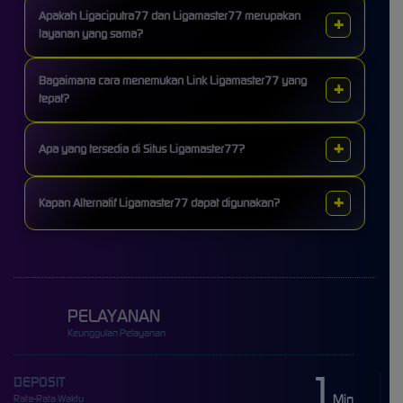
Apakah Ligaciputra77 dan Ligamaster77 merupakan
layanan yang sama?
Bagaimana cara menemukan Link Ligamaster77 yang
tepat?
Apa yang tersedia di Situs Ligamaster77?
Kapan Alternatif Ligamaster77 dapat digunakan?
PELAYANAN
Keunggulan Pelayanan
1
DEPOSIT
Min
Rata-Rata Waktu