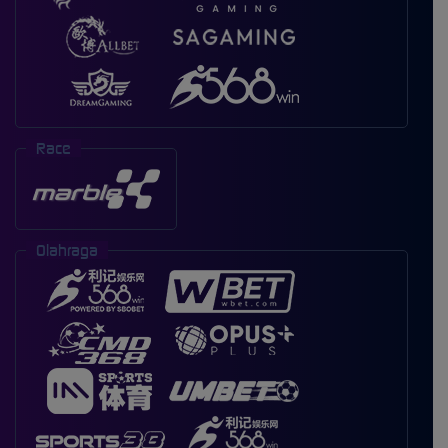
Race
Olahraga