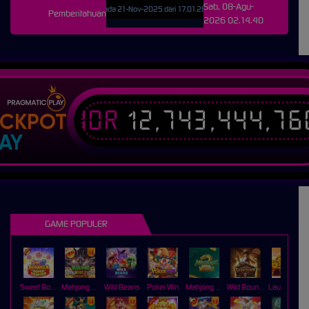
Sab, 08-Agu-
aan Terjadwal: Playtech pada 21-Nov-2025 dari 17.01.28 sampai 28-Nov-2025 18.01.28. Selama 
Pemberitahuan
2026 02.14.41
IDR
12,743,451,58
ACKPOT
LAY
GAME POPULER
Sweet Bonanza Super Scatter
Mahjong Wins 3 – Black Scatter
Wild Beans
Poker Win
Mahjong Ways 2
Wild Bounty Showdown
Laughing Buddha Nexus