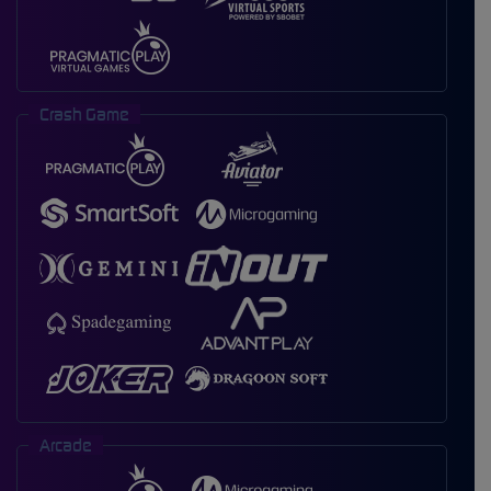
Crash Game
Arcade