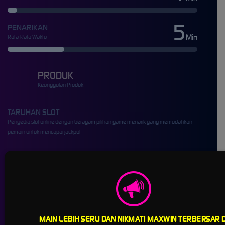
5
PENARIKAN
Min
Rata-Rata Waktu
PRODUK
Keunggulan Produk
TARUHAN SLOT
Penyedia slot online dengan beragam pilihan game menarik yang memudahkan
pemain untuk mencapai jackpot
TARUHAN LIVE KASINO
Platform Pilihan bagi perusahaan-perusahaan terbaik di dunia, dengan pilihan
variasi game terbanyak
MAIN LEBIH SERU DAN NIKMATI MAXWIN TERBERSAR D
LIGAMASTER77
TARUHAN OLAHRAGA
Sportsbook Gaming Platform Terbaik menawarkan lebih banyak game, odds yang