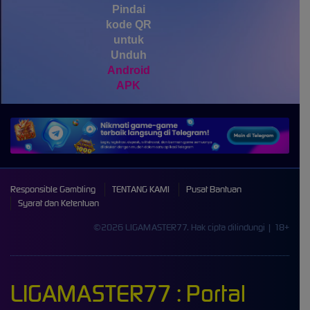
Scatter
Pindai
kode QR
pilla****i
untuk
IDR
3,440,750.00
Unduh
Starlight Princess Super Scatter
Android
APK
Responsible Gambling
TENTANG KAMI
Pusat Bantuan
Syarat dan Ketentuan
©2026 LIGAMASTER77. Hak cipta dilindungi | 18+
LIGAMASTER77 : Portal