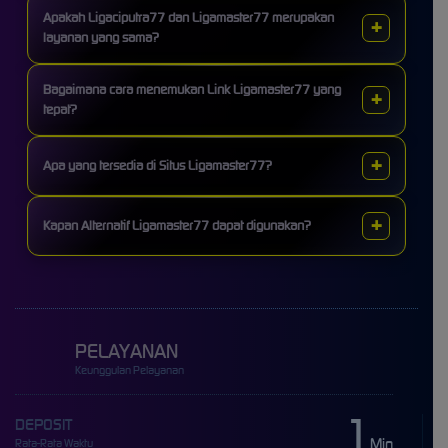
Apakah Ligaciputra77 dan Ligamaster77 merupakan
layanan yang sama?
Bagaimana cara menemukan Link Ligamaster77 yang
tepat?
Apa yang tersedia di Situs Ligamaster77?
Kapan Alternatif Ligamaster77 dapat digunakan?
PELAYANAN
Keunggulan Pelayanan
1
DEPOSIT
Min
Rata-Rata Waktu