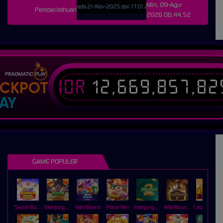
Min, 09-Agu-
raan Terjadwal: Playtech pada 21-Nov-2025 dari 17.01.28 sampai 28-Nov-2025 18.01.28. Selam
Pemberitahuan
2026 06.44.53
IDR
12,669,857,82
ACKPOT
AY
GAME POPULER
Sweet Bonanza Super Scatter
Mahjong Wins 3 – Black Scatter
Wild Beans
Poker Win
Mahjong Ways 2
Wild Bounty Showdown
Laughing Buddha Nexus