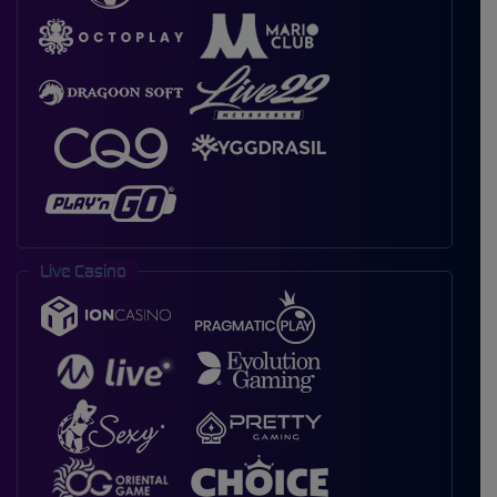
Live Casino