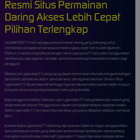
Resmi Situs Permainan
Daring Akses Lebih Cepat
Pilihan Terlengkap
LIGAMASTER77
hadir sebagai portal permainan daring yang dirancang untuk
memberikan pengalaman penelusuran lebih ringkas, cepat, dan mudah dipahami.
Platform ini sebelumnya dikenal dengan nama Ligaciputra77, kemudian menggunakan
identitas baru agar layanan, tampilan, serta komunikasinya terasa lebih konsisten bagi
pengguna.
Melalui Link Ligamaster77, pengunjung dapat menemukan informasi mengenai kategori
permainan, pembaruan sistem, panduan akun, dan layanan bantuan. Struktur Situs
Ligamaster77 dibuat responsif sehingga nyaman dibuka melalui ponsel, tablet, maupun
komputer tanpa mengurangi kejelasan menu yang tersedia.
Bagi pengguna terdaftar, halaman
Login Ligamaster77
menyediakan jalur masuk yang
sederhana dan terarah. Pengguna baru dapat mempelajari tahapan registrasi melalui
Daftar Ligamaster77, termasuk informasi dasar yang perlu disiapkan sebelum membuat
akun.
Kualitas Akses Ligamaster77 didukung oleh susunan halaman ringan, navigasi efisien,
serta pembaruan konten yang dilakukan secara berkala. Apabila jalur utama sedang
mengalami pemeliharaan, Alternatif Ligamaster77 dapat digunakan sebagai pilihan