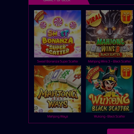
Sweet Bonanza Super Scatter
Mahjong Wins 3 – Black Scatter
Mahjong Ways
Wukong - Black Scatter