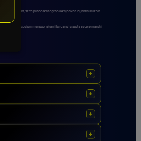
 akses cepat, serta pilihan terlengkap menjadikan layanan ini lebih
hami layanan sebelum menggunakan fitur yang tersedia secara mandiri