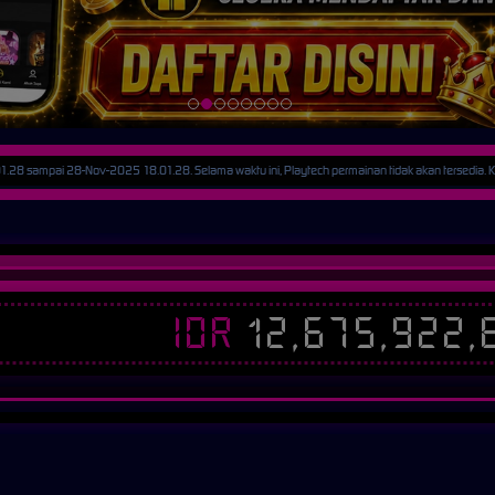
28-Nov-2025 18.01.28. Selama waktu ini, Playtech permainan tidak akan tersedia. Kami memoh
IDR
12,675,922,