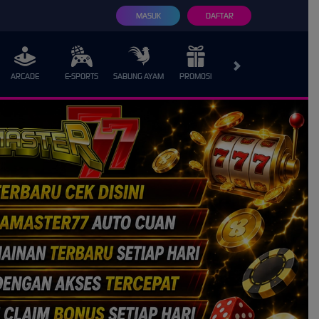
MASUK
DAFTAR
ARCADE
E-SPORTS
SABUNG AYAM
PROMOSI