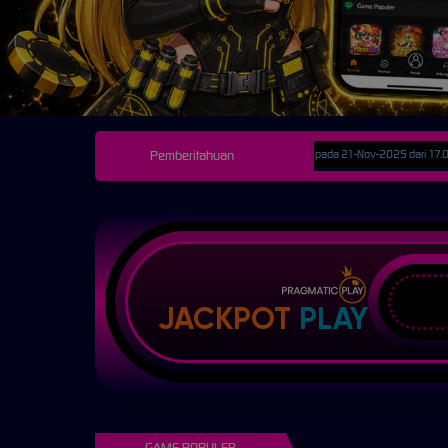
Pemeliharaan Terjadwal: Playtech pada 21-Nov-2025 dari 17.01.28 sampai 
Pemberitahuan
JACKPOT
PLAY
GAME POPULER