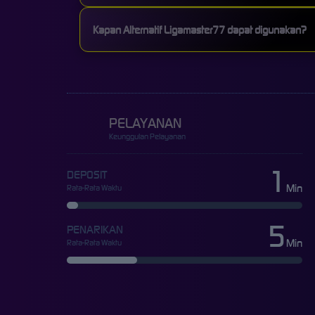
Kapan Alternatif Ligamaster77 dapat digunakan?
PELAYANAN
Keunggulan Pelayanan
1
DEPOSIT
Min
Rata-Rata Waktu
5
PENARIKAN
Min
Rata-Rata Waktu