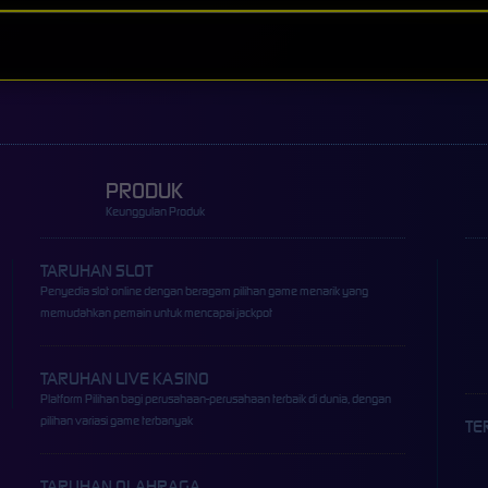
PRODUK
Keunggulan Produk
TARUHAN SLOT
Penyedia slot online dengan beragam pilihan game menarik yang
memudahkan pemain untuk mencapai jackpot
TARUHAN LIVE KASINO
Platform Pilihan bagi perusahaan-perusahaan terbaik di dunia, dengan
pilihan variasi game terbanyak
TE
TARUHAN OLAHRAGA