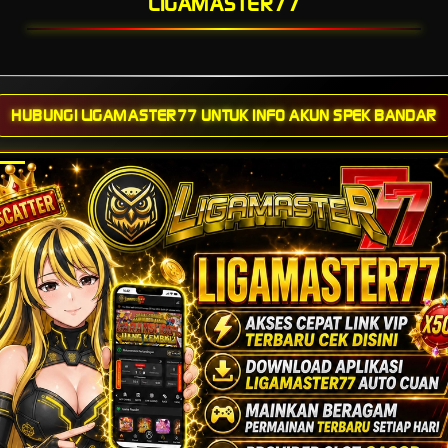
LIGAMASTER77
HUBUNGI LIGAMASTER77 UNTUK INFO AKUN SPEK BANDAR