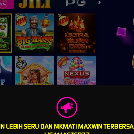
N LEBIH SERU DAN NIKMATI MAXWIN TERBERSA