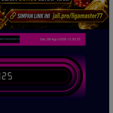
n maaf atas ketidaknyamanan yang mungkin ditimbulkan.
Sab, 08-Agu-2026 13.30.37
Pemeliharaan Terjadwal: Yggdrasil 
425