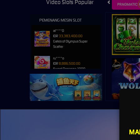
Video Slots Popular
PEMENANG MESIN SLOT
al****0
IDR
33,383,400.00
Gates of Olympus Super
Scatter
ru****o
IDR
8,886,500.00
Sweet Bonanza 1000
sae****9
IDR
7,567,000.00
Mahjong Wins 3 – Black
Scatter
al****0
IDR
5,998,200.00
Gates of Olympus Super
Scatter
MAI
sae****9