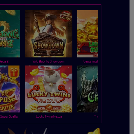
Ways 2
Wild Bounty Showdown
Laughing Buddha Nexus
Super Scatter
Lucky Twins Nexus
The Crypt