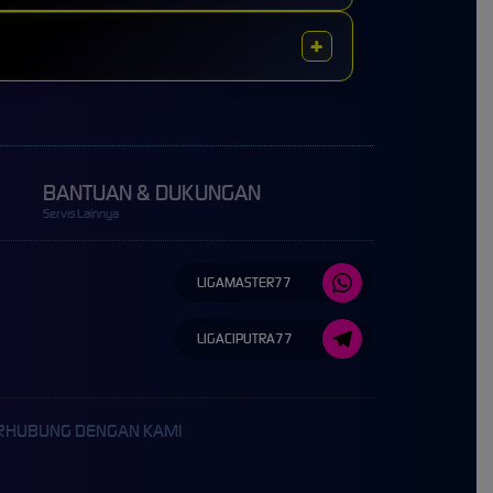
BANTUAN & DUKUNGAN
Servis Lainnya
LIGAMASTER77
LIGACIPUTRA77
RHUBUNG DENGAN KAMI