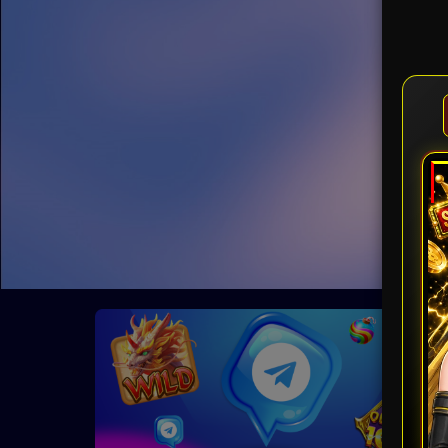
IDR
4,966,400.00
Mahjong Wins 3 – Black
Scatter
pilla****i
IDR
4,413,450.00
Starlight Princess Super Scatter
sae****9
IDR
4,003,200.00
Mahjong Wins 3 – Black
Scatter
sae****9
IDR
3,881,600.00
Mahjong Wins 3 – Black
Scatter
sae****9
IDR
3,590,300.00
Mahjong Wins 3 – Black
Scatter
pilla****i
IDR
3,440,750.00
Starlight Princess Super Scatter