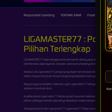
Responsible Gambling
TENTANG KAMI
Pusat Bantuan
LIGAMASTER77 : Portal 
Pilihan Terlengkap
LIGAMASTER77
hadir sebagai portal permainan daring yang dirancang unt
identitas baru agar layanan, tampilan, serta komunikasinya terasa lebih kons
Melalui Link Ligamaster77, pengunjung dapat menemukan informasi mengenai
tablet, maupun komputer tanpa mengurangi kejelasan menu yang tersedia.
Bagi pengguna terdaftar, halaman
Login Ligamaster77
menyediakan jalur ma
sebelum membuat akun.
Kam
Kualitas Akses Ligamaster77 didukung oleh susunan halaman ringan, navigas
pilihan cadangan setelah alamatnya dipastikan melalui kanal informasi yang 
Sebagai penerus dari
Ligaciputra77
, Ligamaster77 tetap mempertahankan fo