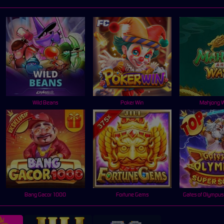
Wild Beans
Poker Win
Mahjong 
Bang Gacor 1000
Fortune Gems
Gates of Olympus 