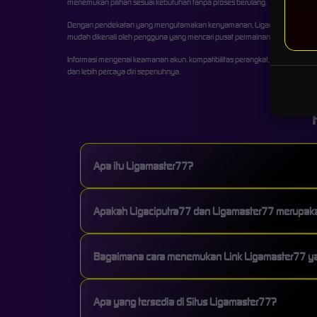
menemukan pilihan sesuai kebutuhan tanpa proses berulang.
Dengan pendekatan yang mengutamakan kenyamanan, Ligamaster77 berupaya men
mudah dikenali oleh pengguna yang mencari pusat permainan daring dalam 
Informasi mengenai keamanan akun, kompatibilitas perangkat, jadwal pemba
dan lebih percaya diri sepenuhnya.
Apa itu Ligamaster77?
Apakah Ligaciputra77 dan Ligamaster77 merupak
Bagaimana cara menemukan Link Ligamaster77 ya
Apa yang tersedia di Situs Ligamaster77?