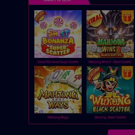
Sweet Bonanza Super Scatter
Mahjong Wins 3 – Black Scatter
Mahjong Ways
Wukong - Black Scatter