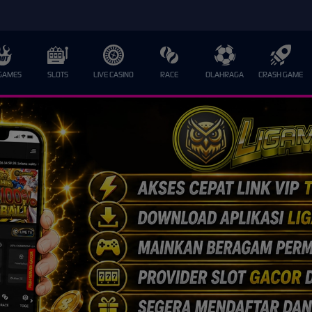
GAMES
SLOTS
LIVE CASINO
RACE
OLAHRAGA
CRASH GAME