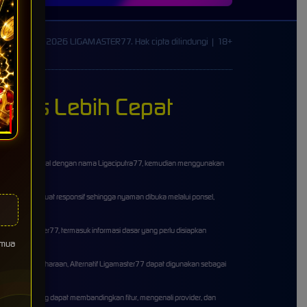
©2026 LIGAMASTER77. Hak cipta dilindungi | 18+
Akses Lebih Cepat
 sebelumnya dikenal dengan nama Ligaciputra77, kemudian menggunakan
amaster77 dibuat responsif sehingga nyaman dibuka melalui ponsel,
tar Ligamaster77, termasuk informasi dasar yang perlu disiapkan
emua
ngalami pemeliharaan, Alternatif Ligamaster77 dapat digunakan sebagai
ar pengunjung dapat membandingkan fitur, mengenali provider, dan